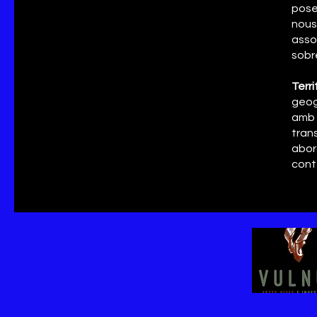
pose
nous
assoc
sobre
Terri
geog
amb
tran
abor
cont