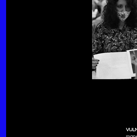
VUL
mane