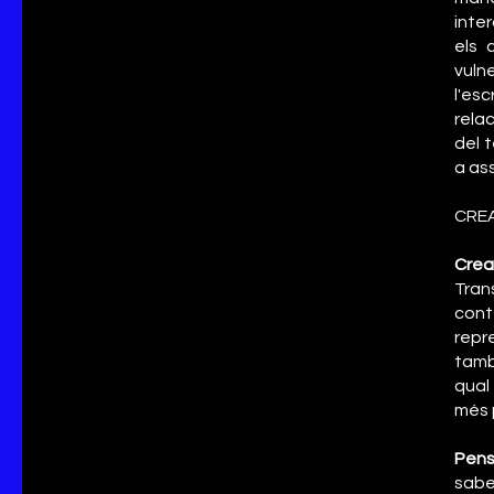
inte
els 
vuln
l'es
rela
del 
a ass
CREA
Crea
Tran
con
repr
tamb
qual
més 
Pen
sabe