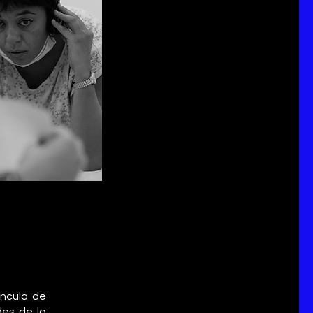
incula de
des de la