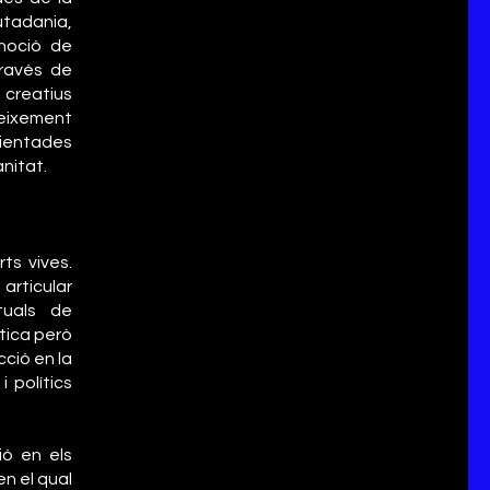
utadania,
 noció de
través de
creatius
neixement
rientades
anitat.
ts vives.
articular
tuals de
tica però
cció en la
 polítics
ió en els
n el qual