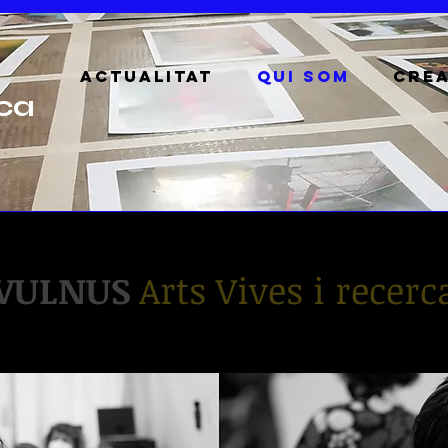
ACTUALITAT
QUI SOM
CRE
rca
VULNUS
Arts Vives i recerc