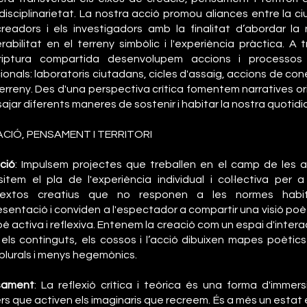
rdisciplinarietat. La nostra acció promou aliances entre la ci
creadors i els investigadors amb la finalitat d’abordar la
erabilitat en el terreny simbòlic i l'experiència pràctica. A 
criptura compartida desenvolupem accions i processos 
cionals: laboratoris ciutadans, cicles d'assaig, accions de co
terreny. Des d'una perspectiva crítica fomentem narratives o
ajar diferents maneres de sostenir i habitar la nostra quotidi
CIÓ, PENSAMENT I TERRITORI
ció
: Impulsem projectes que treballen en el camp de les ar
sitem el pla de l'experiència individual i col·lectiva per a 
textos creatius que no responen a les normes habi
esentació i conviden a l'espectador a compartir una visió poè
é activa i reflexiva. Entenem la creació com un espai d'intera
 els continguts, els cossos i l’acció dibuixen mapes poètics i
plurals i menys hegemònics.
sament
: La reflexió crítica i teòrica és una forma d'immers
rs que activen els imaginaris que recreem. És a més un estat e