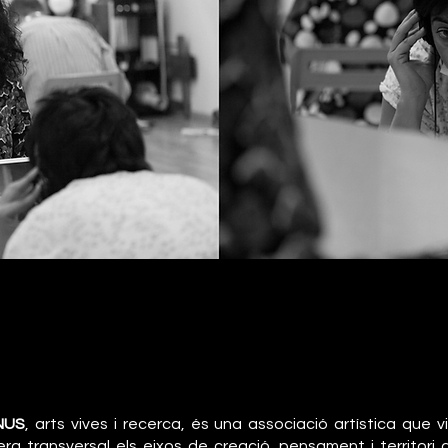
NUS
, arts vives i recerca, és una associació artística que v
ra transversal els eixos de creació, pensament i territori 