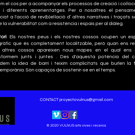
m el cos per a acompanyar els processos de creació i col·locar
 i diferents aprenentatges. Per a nosaltres el pensam
iat a l'acció de rev(b)el·lació d’ altres narratives i traçats
 la vulnerabilitat com a resistència i espais per al diàleg.
tori
: Els nostres peus i els nostres cossos ocupen un espa
ràfic que és completament localitzable, però quan ens r
 altres cossos apareixen nous mapes en el qual ens
sformem junts i juntes . Des d'aquesta potència del co
dem la idea de barri i teixim complicitats que burlen la 
emporània. Són capaços de sostenir-se en el temps.
CONTACT
proyectovulnus@gmail.com
© 2020 VULNUS arts vives i recerca