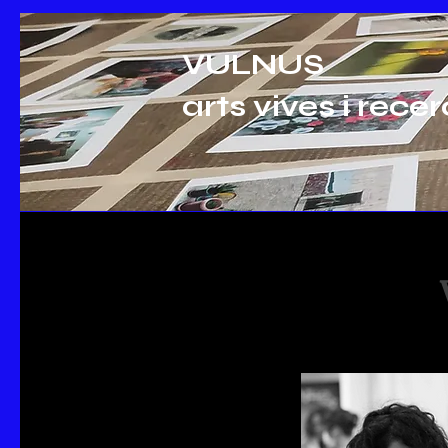
VULNUS
arts vives i rece