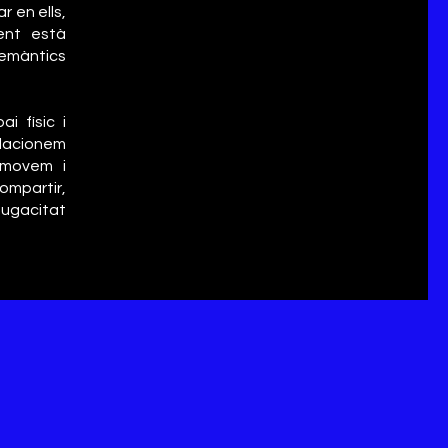
 en ells,
ent està
 semàntics
i físic i
elacionem
 movem i
mpartir,
fugacitat