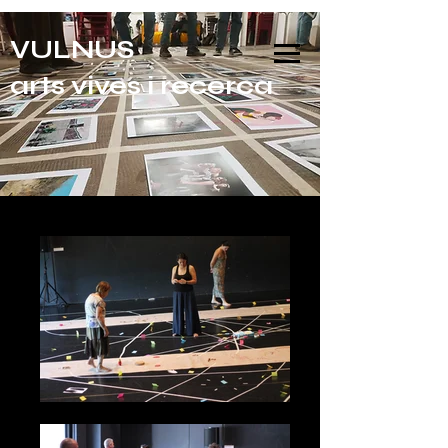
VULNUS
arts vives i recerca